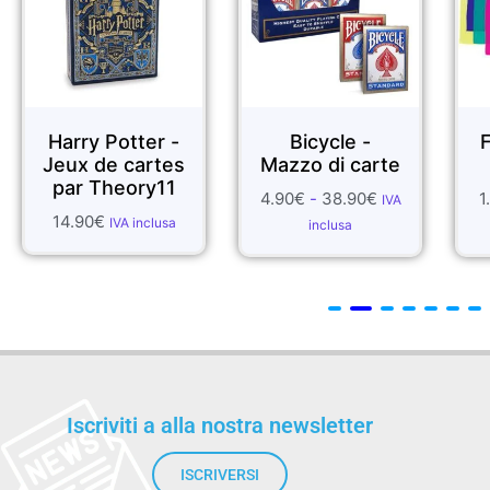
otter -
Bicycle -
FOULARDS D
 cartes
Mazzo di carte
SETA
eory11
4.90
€
-
38.90
€
1.99
€
-
55.70
€
IVA
I
VA inclusa
inclusa
inclusa
Iscriviti a alla nostra newsletter
ISCRIVERSI