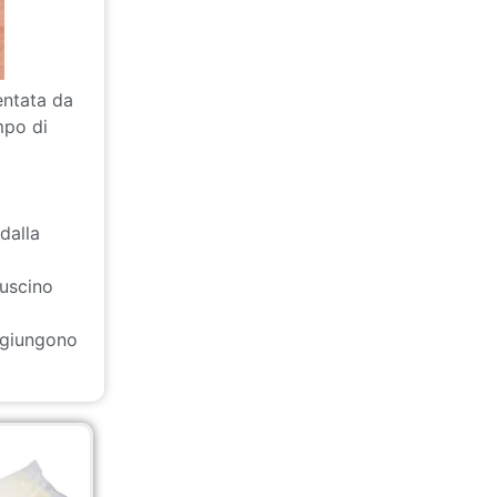
entata da
mpo di
dalla
cuscino
aggiungono