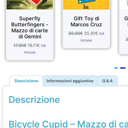
ly
Gift Toy di
Ghostly rope di
gers -
Marcos Cruz
Inside Magic
carte
Productions
39.90
€
35.91
€
IVA
ini
22.99
€
11.50
€
IVA
inclusa
1
€
IVA
inclusa
Descrizione
Informazioni aggiuntive
Q & A
Descrizione
Bicycle Cupid – Mazzo di carte
Bicycle Cupid – Mazzo di c