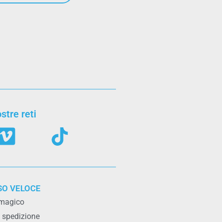
stre reti
SO VELOCE
 magico
i spedizione