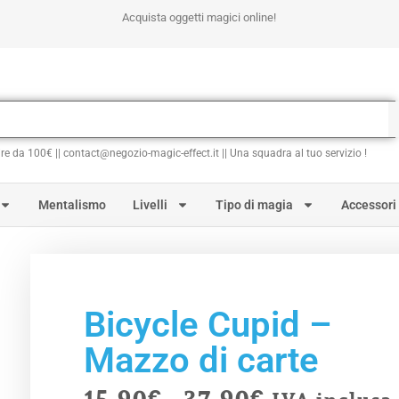
Acquista oggetti magici online!
ire da 100€ || contact@negozio-magic-effect.it || Una squadra al tuo servizio !
Mentalismo
Livelli
Tipo di magia
Accessori
Bicycle Cupid –
Mazzo di carte
15.90
€
-
37.90
€