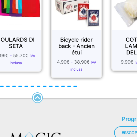
I
Bicycle rider
COTONE
back - Ancien
LAMPO -
étui
DELUXE
VA
4.90
€
-
38.90
€
9.90
€
IVA
IVA inclusa
inclusa
Prog
SCOP