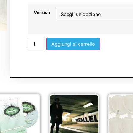
Version
Aggiungi al carrello
Sale!
Sale!