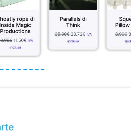
Parallels di
Squeaker
Think
Pillow - di 12
35.90
€
28.72
€
8.99
€
8.09
€
IVA
IVA
inclusa
inclusa
arte