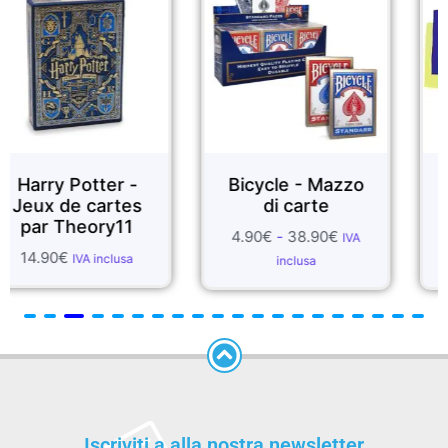
ter -
Bicycle - Mazzo
FOULARDS
artes
di carte
SETA
ory11
4.90
€
-
38.90
€
1.99
€
-
55.7
IVA
inclusa
inclusa
inclusa
Iscriviti a alla nostra newsletter