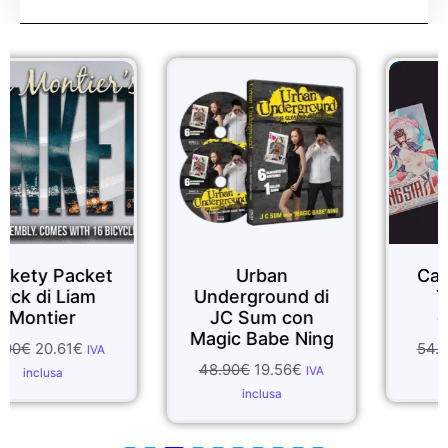
Sale!
Sale!
cket
Urban
Carte da gio
am
Underground di
TuoYan da
JC Sum con
collezione
Magic Babe Ning
54.99
€
49.49
€
IVA
48.90
€
19.56
€
IVA
inclusa
inclusa