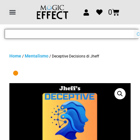
0
C
Home
Mentalismo
/
/ Deceptive Decisions di Jheff