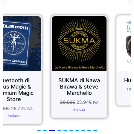
Sale!
Sale!
SUKMA di Nawa
Huzzle cast Dial
Birawa & steve
13.90
€
12.51
€
IVA
c
Marchello
inclusa
39.90
€
23.94
€
IVA
inclusa