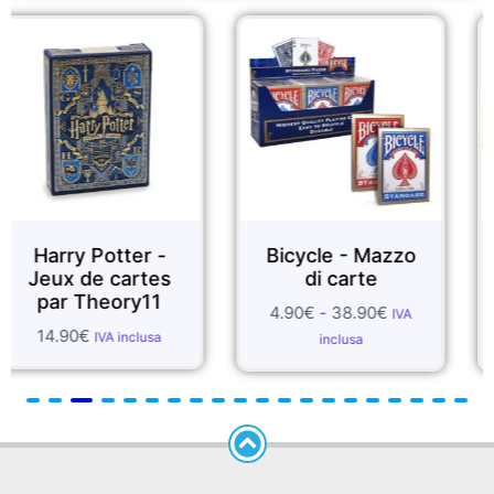
r -
Bicycle - Mazzo
FOULARDS D
tes
di carte
SETA
11
4.90
€
-
38.90
€
1.99
€
-
55.70
€
IVA
usa
inclusa
inclusa