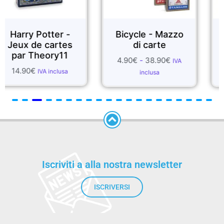
er -
Bicycle - Mazzo
FOULARDS 
rtes
di carte
SETA
y11
4.90
€
-
38.90
€
1.99
€
-
55.70
IVA
clusa
inclusa
inclusa
Iscriviti a alla nostra newsletter
ISCRIVERSI