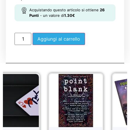
Acquistando questo articolo si ottiene
26
Punti
- un valore di
1.30
€
Aggiungi al carrello
Sale!
Sale!