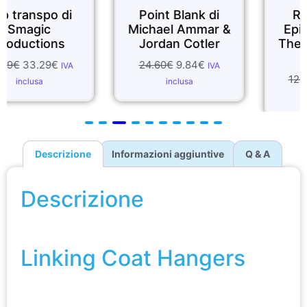
di
Point Blank di
Reel Magic -
Michael Ammar &
Episode 20 co
s
Jordan Cotler
The Magic Cast
Tour
24.60
€
9.84
€
VA
IVA
12.30
€
11.07
€
IVA
inclusa
inclusa
Descrizione
Informazioni aggiuntive
Q & A
Descrizione
Linking Coat Hangers
Linking Coat Hangers