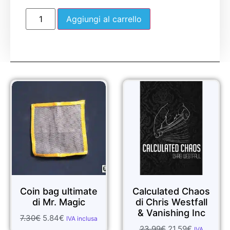
Aggiungi al carrello
Sale!
Sale!
oin bag ultimate
Calculated Chaos
PS
di Mr. Magic
di Chris Westfall
W
& Vanishing Inc
30
€
5.84
€
IVA inclusa
23.99
€
21.59
€
5
IVA