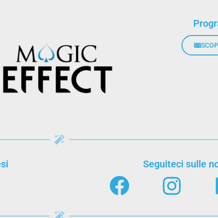
Prog
SCOP
si
Seguiteci sulle no