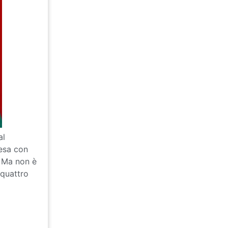
al
resa con
! Ma non è
 quattro