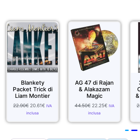
Sale!
Sale!
AG 47 di Rajan
3hree Dee di
 di
& Alakazam
Chris Mayhew
er
Magic
& Vanishing Inc
44.50
€
22.25
€
23.90
€
14.34
€
IVA
IVA
IVA
inclusa
inclusa