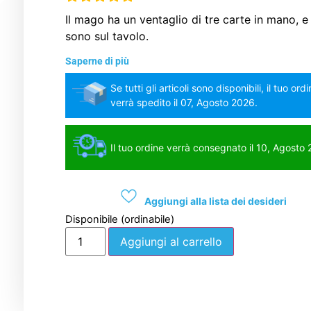
Il mago ha un ventaglio di tre carte in mano, e 
sono sul tavolo.
Saperne di più
Se tutti gli articoli sono disponibili, il tuo ord
verrà spedito il 07, Agosto 2026.
Il tuo ordine verrà consegnato il 10, Agosto
Aggiungi alla lista dei desideri
Disponibile (ordinabile)
Aggiungi al carrello