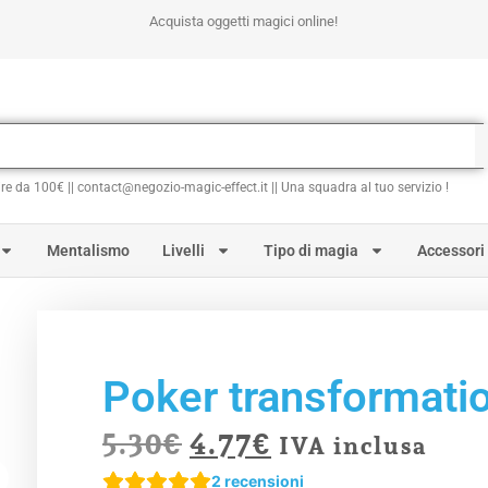
Acquista oggetti magici online!
ire da 100€ || contact@negozio-magic-effect.it || Una squadra al tuo servizio !
Mentalismo
Livelli
Tipo di magia
Accessori
Poker transformati
5.30
€
4.77
€
IVA inclusa
2
recensioni