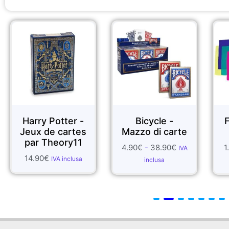
• Le carte sono di buona qualità e sono in formato pok
ter -
Bicycle -
FOULARDS DI
cartes
Mazzo di carte
SETA
ory11
4.90
€
-
38.90
€
1.99
€
-
55.70
€
IVA
IVA
inclusa
inclusa
inclusa