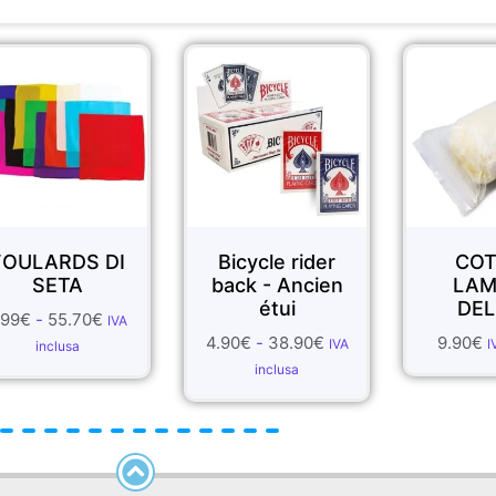
er.
Bicycle rider
COTONE
back - Ancien
LAMPO -
étui
DELUXE
4.90
€
-
38.90
€
9.90
€
IVA
IVA inclusa
inclusa