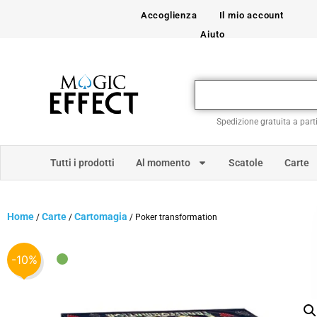
Accoglienza
Il mio account
Aiuto
Spedizione gratuita a part
Tutti i prodotti
Al momento
Scatole
Carte
Home
Carte
Cartomagia
/
/
/ Poker transformation
-10%