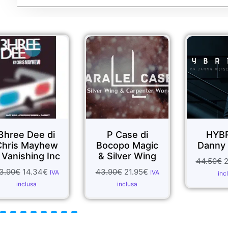
Sale!
Sale!
Sale!
P Case di
HYBRID di
Bocopo Magic
Danny Weiser
& Silver Wing
N
44.50
€
22.25
€
IVA
43.90
€
21.95
€
IVA
inclusa
1
inclusa