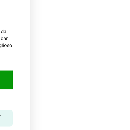
 dal
 bar
glioso
-