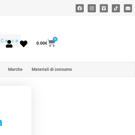
0
Cerca
0.00
€
Marche
Materiali di consumo
a