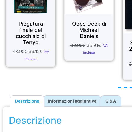
Piegatura
Oops Deck di
finale del
Michael
cucchiaio di
Daniels
Tenyo
39.90
€
35.91
€
IVA
2
48.90
€
39.12
€
IVA
inclusa
inclusa
3
Descrizione
Informazioni aggiuntive
Q & A
Descrizione