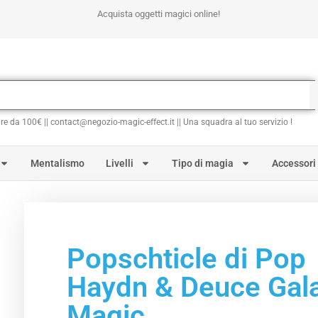
Acquista oggetti magici online!
ire da 100€ || contact@negozio-magic-effect.it || Una squadra al tuo servizio !
Mentalismo
Livelli
Tipo di magia
Accessori
Popschticle di Pop
Haydn & Deuce Gal
Magic