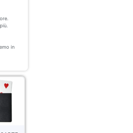
ore.
più.
remo in