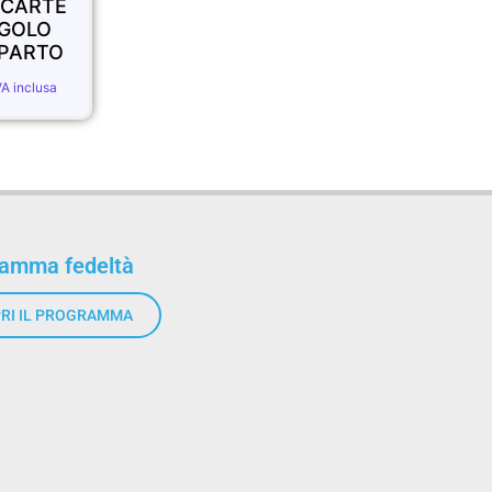
CARTE
BICYCLE -
TAPPETINO
NGOLO
MAZZO
VDF - LIGH
PARTO
SVENGALI
10.90
€
IVA inclus
12.90
€
VA inclusa
IVA inclusa
ramma fedeltà
RI IL PROGRAMMA