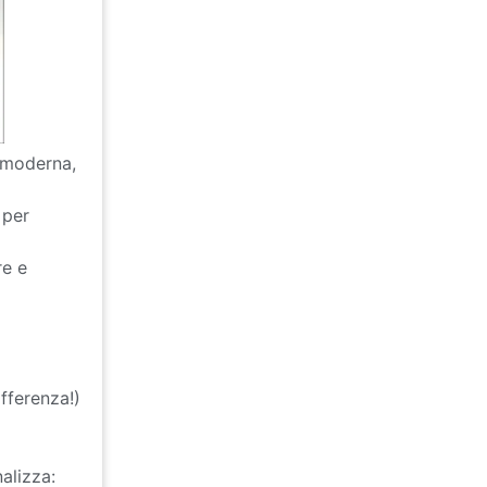
 moderna,
 per
re e
fferenza!)
alizza: