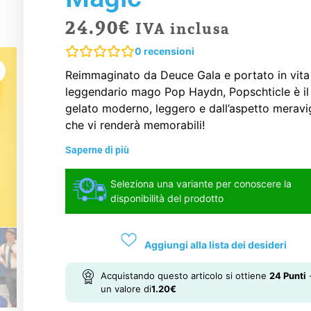
24.90
€
IVA inclusa
0
recensioni
Reimmaginato da Deuce Gala e portato in vita
leggendario mago Pop Haydn, Popschticle è il
gelato moderno, leggero e dall’aspetto meravi
che vi renderà memorabili!
Saperne di più
Seleziona una variante per conoscere la
disponibilità del prodotto
Aggiungi alla lista dei desideri
Acquistando questo articolo si ottiene
24
Punti
un valore di
1.20
€