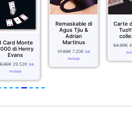
Remaskable di
Carte d
Agus Tjiu &
TuoY
Adrian
colle
Martinus
3 Card Monte
54.99
€
4
000 di Henry
17.99
€
7.20
€
IVA
inc
Evans
inclusa
6.90
€
29.52
€
IVA
inclusa