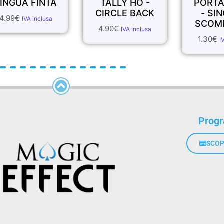
LINGUA FINTA
TALLY HO -
PORTA
CIRCLE BACK
- SI
4.99
€
IVA inclusa
SCOM
4.90
€
IVA inclusa
1.30
€
I
Prog
SCOP