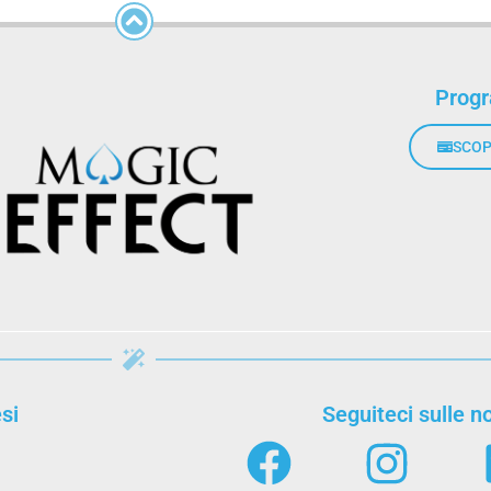
Prog
SCOP
si
Seguiteci sulle no