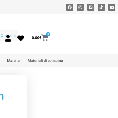
0
Cerca
0.00
€
Marche
Materiali di consumo
n