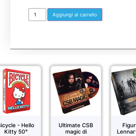
Aggiungi al carrello
Sale!
Sale!
icycle - Hello
Ultimate CSB
Figur
Kitty 50°
magic di
Lennar