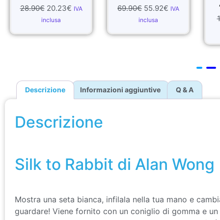
28.90
€
20.23
€
69.90
€
55.92
€
IVA
IVA
inclusa
inclusa
Descrizione
Informazioni aggiuntive
Q & A
Descrizione
Silk to Rabbit di Alan Wong
Silk to Rabbit di Alan Wong
Mostra una seta bianca, infilala nella tua mano e cambia
guardare! Viene fornito con un coniglio di gomma e un 