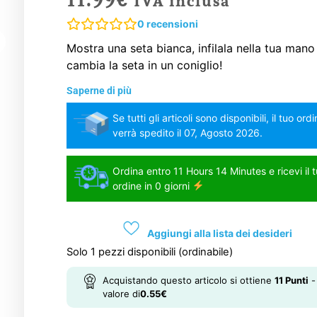
IVA inclusa
0
recensioni
Mostra una seta bianca, infilala nella tua mano
cambia la seta in un coniglio!
Saperne di più
Se tutti gli articoli sono disponibili, il tuo ord
verrà spedito il 07, Agosto 2026.
Ordina entro 11 Hours 14 Minutes e ricevi il 
ordine in 0 giorni
Aggiungi alla lista dei desideri
Solo 1 pezzi disponibili (ordinabile)
Acquistando questo articolo si ottiene
11
Punti
-
valore di
0.55
€