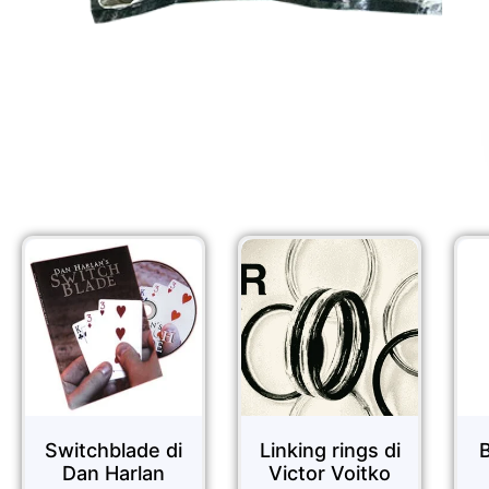
Sale!
Sale!
Sale!
Switchblade di
Linking rings di
B
Dan Harlan
Victor Voitko