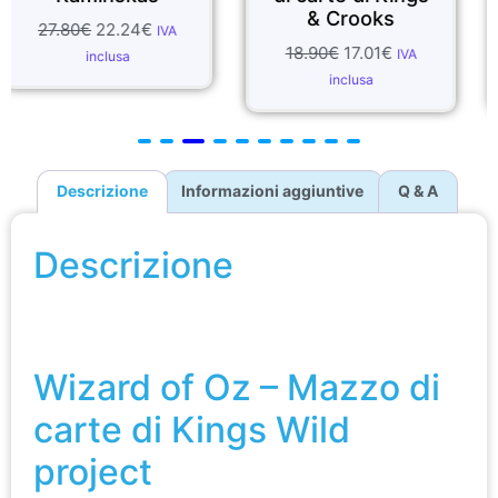
& Crooks
DING
22.24
€
IVA
18.90
€
17.01
€
28.90
€
2
IVA
clusa
inclusa
incl
Descrizione
Informazioni aggiuntive
Q & A
Descrizione
Wizard of Oz – Mazzo di carte di Kings Wild
project
Wizard of Oz – Mazzo di
carte di Kings Wild
project