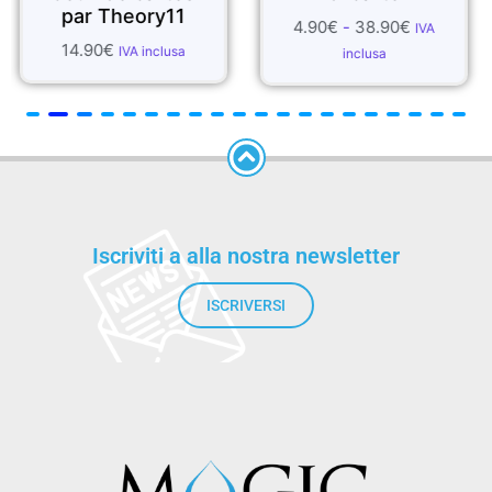
ar Theory11
4.90
€
-
38.90
€
1.99
IVA
.90
€
IVA inclusa
inclusa
Iscriviti a alla nostra newsletter
ISCRIVERSI