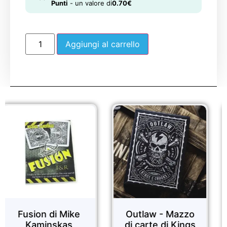
Punti
- un valore di
0.70
€
Aggiungi al carrello
Sale!
Sale!
 di Mike
Outlaw - Mazzo
Manipula
nskas
di carte di Kings
MUZA M