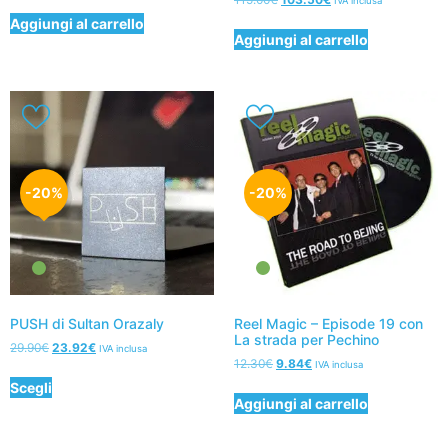
IVA inclusa
Aggiungi al carrello
Aggiungi al carrello
-20%
-20%
PUSH di Sultan Orazaly
Reel Magic – Episode 19 con
La strada per Pechino
29.90
€
23.92
€
IVA inclusa
12.30
€
9.84
€
IVA inclusa
Scegli
Aggiungi al carrello