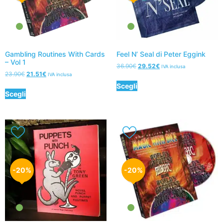
Gambling Routines With Cards
Feel N’ Seal di Peter Eggink
– Vol 1
36.90
€
29.52
€
IVA inclusa
23.90
€
21.51
€
IVA inclusa
Scegli
Scegli
-20%
-20%