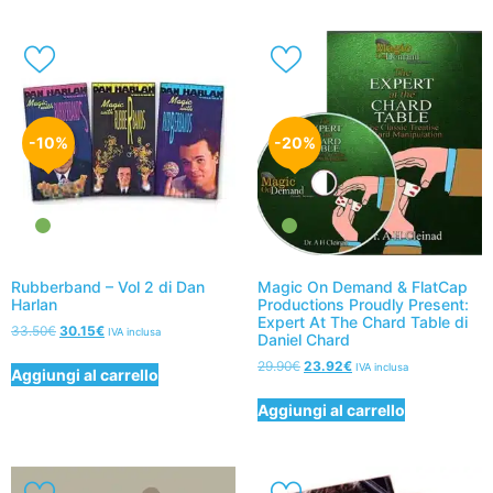
-10%
-20%
Rubberband – Vol 2 di Dan
Magic On Demand & FlatCap
Harlan
Productions Proudly Present:
Expert At The Chard Table di
33.50
€
30.15
€
IVA inclusa
Daniel Chard
29.90
€
23.92
€
IVA inclusa
Aggiungi al carrello
Aggiungi al carrello