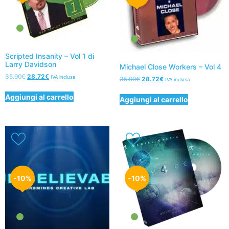
Scripted Insanity – Vol 1 di
Larry Davidson
Michael Close Workers – Vol 4
35.90
€
28.72
€
IVA inclusa
35.90
€
28.72
€
IVA inclusa
Aggiungi al carrello
Aggiungi al carrello
-10%
-10%