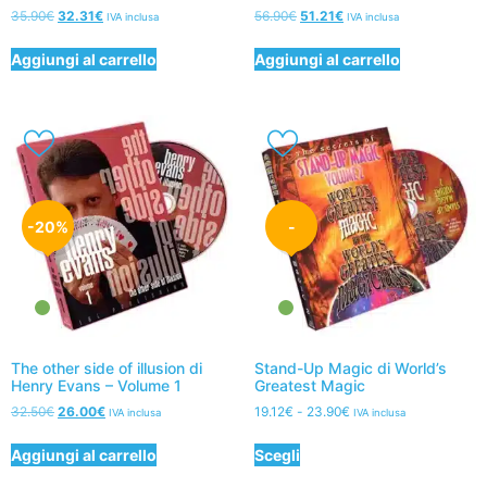
35.90
€
32.31
€
56.90
€
51.21
€
IVA inclusa
IVA inclusa
Aggiungi al carrello
Aggiungi al carrello
-20%
-
The other side of illusion di
Stand-Up Magic di World’s
Henry Evans – Volume 1
Greatest Magic
32.50
€
26.00
€
19.12
€
-
23.90
€
IVA inclusa
IVA inclusa
Aggiungi al carrello
Scegli