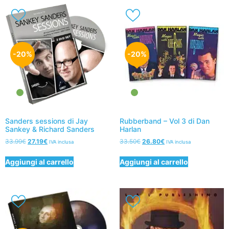
-20%
-20%
Sanders sessions di Jay
Rubberband – Vol 3 di Dan
Sankey & Richard Sanders
Harlan
33.99
€
27.19
€
33.50
€
26.80
€
IVA inclusa
IVA inclusa
Aggiungi al carrello
Aggiungi al carrello