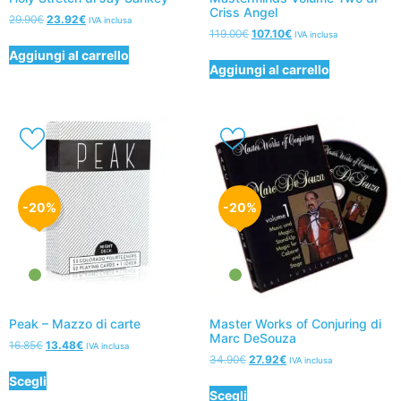
Criss Angel
29.90
€
23.92
€
IVA inclusa
119.00
€
107.10
€
IVA inclusa
Aggiungi al carrello
Aggiungi al carrello
-20%
-20%
Peak – Mazzo di carte
Master Works of Conjuring di
Marc DeSouza
16.85
€
13.48
€
IVA inclusa
34.90
€
27.92
€
IVA inclusa
Scegli
Scegli