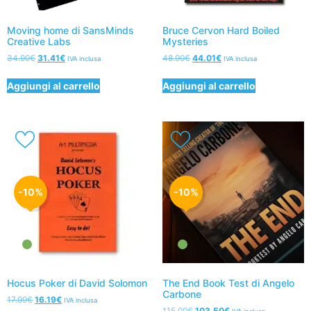
Moving home di SansMinds
Bruce Cervon Hard Boiled
Creative Labs
Mysteries
34.90
€
31.41
€
48.90
€
44.01
€
IVA inclusa
IVA inclusa
Aggiungi al carrello
Aggiungi al carrello
-10%
-10%
Hocus Poker di David Solomon
The End Book Test di Angelo
Carbone
17.99
€
16.19
€
IVA inclusa
115.00
€
103.50
€