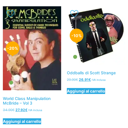
-10%
-20%
Oddballs di Scott Strange
29.90
€
26.91
€
IVA inclusa
Aggiungi al carrello
World Class Manipulation
McBride – Vol 3
34.90
€
27.92
€
IVA inclusa
Aggiungi al carrello