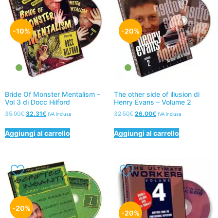
-10%
-20%
Bride Of Monster Mentalism –
The other side of illusion di
Vol 3 di Docc Hilford
Henry Evans – Volume 2
35.90
€
32.31
€
32.50
€
26.00
€
IVA inclusa
IVA inclusa
Aggiungi al carrello
Aggiungi al carrello
-20%
-20%