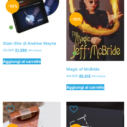
-10%
-10%
Stain-Shiv di Andrew Mayne
23.99
€
21.59
€
IVA inclusa
Aggiungi al carrello
Magic of McBride
44.90
€
40.41
€
IVA inclusa
Aggiungi al carrello