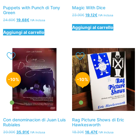
Puppets with Punch di Tony
Magic With Dice
Green
23.90
€
19.12
€
IVA inclusa
24.60
€
19.68
€
IVA inclusa
Aggiungi al carrello
Aggiungi al carrello
-10%
-10%
Con denominacion di Juan Luis
Rag Picture Shows di Eric
Rubiales
Hawkesworth
39.90
€
35.91
€
18.30
€
16.47
€
IVA inclusa
IVA inclusa