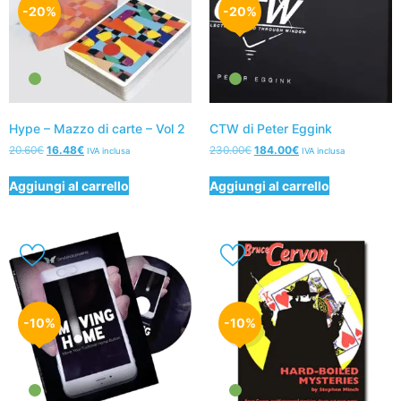
-20%
-20%
Hype – Mazzo di carte – Vol 2
CTW di Peter Eggink
20.60
€
16.48
€
230.00
€
184.00
€
IVA inclusa
IVA inclusa
Aggiungi al carrello
Aggiungi al carrello
-10%
-10%