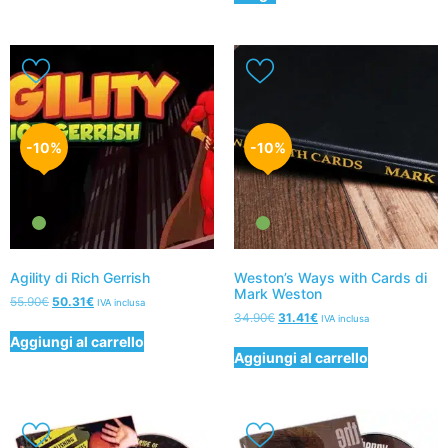
-10%
-10%
Agility di Rich Gerrish
Weston’s Ways with Cards di
Mark Weston
55.90
€
50.31
€
IVA inclusa
34.90
€
31.41
€
IVA inclusa
Aggiungi al carrello
Aggiungi al carrello