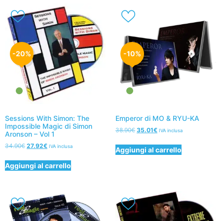
-20%
-10%
Sessions With Simon: The
Emperor di MO & RYU-KA
Impossible Magic di Simon
38.90
€
35.01
€
IVA inclusa
Aronson – Vol 1
34.90
€
27.92
€
IVA inclusa
Aggiungi al carrello
Aggiungi al carrello