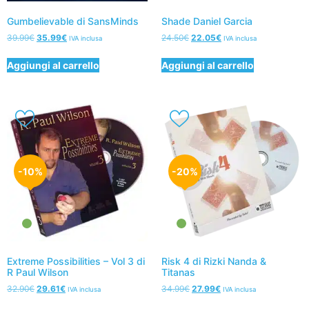
Gumbelievable di SansMinds
Shade Daniel Garcia
39.99
€
35.99
€
24.50
€
22.05
€
IVA inclusa
IVA inclusa
Aggiungi al carrello
Aggiungi al carrello
-10%
-20%
Extreme Possibilities – Vol 3 di
Risk 4 di Rizki Nanda &
R Paul Wilson
Titanas
32.90
€
29.61
€
34.99
€
27.99
€
IVA inclusa
IVA inclusa