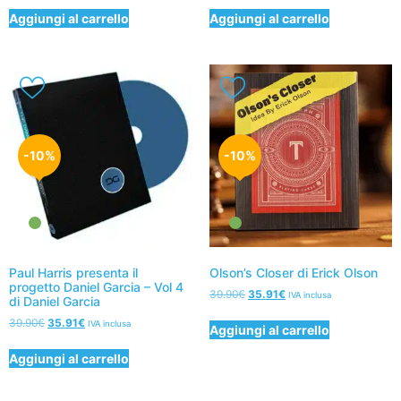
Aggiungi al carrello
Aggiungi al carrello
-10%
-10%
Paul Harris presenta il
Olson’s Closer di Erick Olson
progetto Daniel Garcia – Vol 4
39.90
€
35.91
€
IVA inclusa
di Daniel Garcia
39.90
€
35.91
€
IVA inclusa
Aggiungi al carrello
Aggiungi al carrello