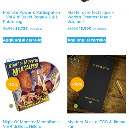
Premise Power & Participation
Master card technique –
– Vol 4 di David Regal e L & L
World’s Greatest Magic –
Publishing
Volume 2
35.90
€
28.72
€
21.00
€
18.90
€
IVA inclusa
IVA inclusa
Aggiungi al carrello
Aggiungi al carrello
-10%
-10%
Night Of Monster Mentalism –
Mystery Stick di TCC & Jimmy
Vol 4 di Docc Hilford
Fan