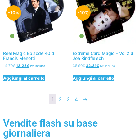
-10%
-10%
Reel Magic Episode 40 di
Extreme Card Magic – Vol 2 di
Francis Menotti
Joe Rindfleisch
14.70
€
13.23
€
35.90
€
32.31
€
IVA inclusa
IVA inclusa
Aggiungi al carrello
Aggiungi al carrello
1
2
3
4
→
Vendite flash su base
giornaliera