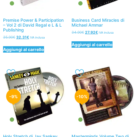
Premise Power & Participation
Business Card Miracles di
– Vol 2 di David Regal e L & L
Michael Ammar
Publishing
34.90
€
27.92
€
IVA inclusa
35.90
€
32.31
€
IVA inclusa
Aggiungi al carrello
Aggiungi al carrello
-9%
-10%
Holy Stretch di Jay Sankey
Masterminds Volume Two di