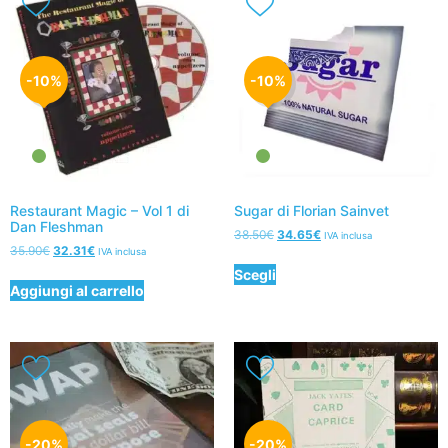
-10%
-10%
Restaurant Magic – Vol 1 di
Sugar di Florian Sainvet
Dan Fleshman
38.50
€
34.65
€
IVA inclusa
35.90
€
32.31
€
IVA inclusa
Scegli
Aggiungi al carrello
-20%
-20%