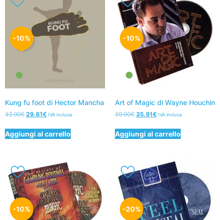
-10%
-10%
Kung fu foot di Hector Mancha
Art of Magic di Wayne Houchin
32.90
€
29.61
€
39.90
€
35.91
€
IVA inclusa
IVA inclusa
Aggiungi al carrello
Aggiungi al carrello
-10%
-20%