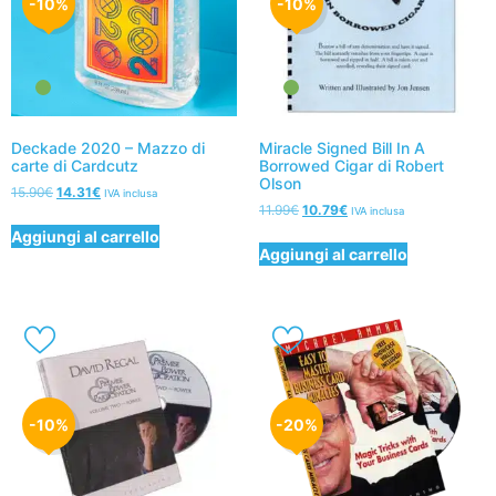
-10%
-10%
Deckade 2020 – Mazzo di
Miracle Signed Bill In A
carte di Cardcutz
Borrowed Cigar di Robert
Olson
15.90
€
14.31
€
IVA inclusa
11.99
€
10.79
€
IVA inclusa
Aggiungi al carrello
Aggiungi al carrello
-10%
-20%