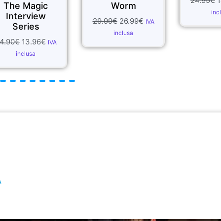
24.99
€
14.99
€
IVA
Worm
inclusa
29.99
€
26.99
€
IVA
inclusa
A