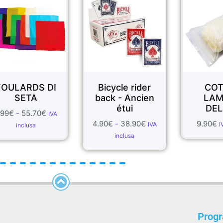
I
Bicycle rider
COTONE
back - Ancien
LAMPO -
étui
DELUXE
A
4.90
€
-
38.90
€
9.90
€
IVA
IVA inclusa
inclusa
Prog