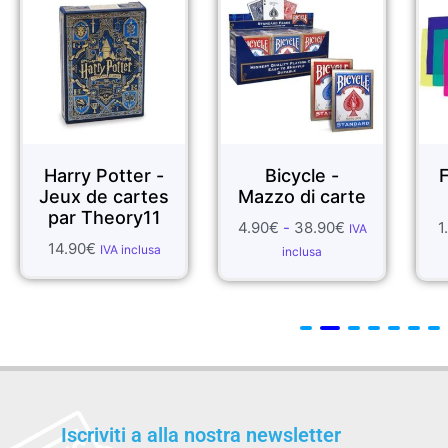
otter -
Bicycle -
FOULARDS D
 cartes
Mazzo di carte
SETA
eory11
4.90
€
-
38.90
€
1.99
€
-
55.70
€
IVA
IV
VA inclusa
inclusa
inclusa
Iscriviti a alla nostra newsletter