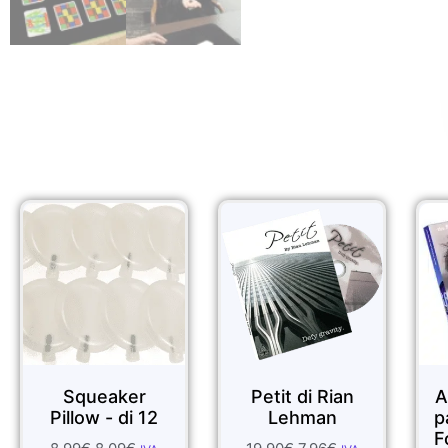
Sale!
Sale!
er
Petit di Rian
Anthony Owen
di 12
Lehman
parlare con Jay
Fortune No. 2 -