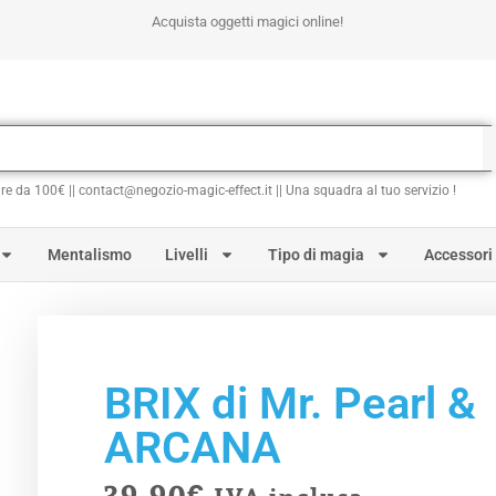
Acquista oggetti magici online!
ire da 100€ || contact@negozio-magic-effect.it || Una squadra al tuo servizio !
Mentalismo
Livelli
Tipo di magia
Accessori
BRIX di Mr. Pearl &
ARCANA
39.90
€