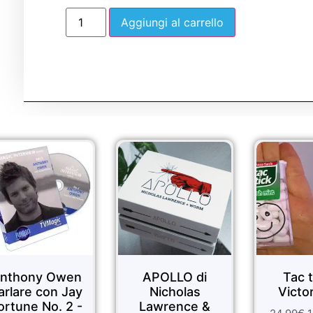
Aggiungi al carrello
Sale!
Sale!
APOLLO di
Tac tick di
Nicholas
Victor Sanz
Lawrence &