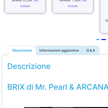
€
19.90
€
7.96
€
IVA
IVA
The Magic
inclusa
Interview
Series
34.90
€
13.96
€
IVA
inclusa
Descrizione
Informazioni aggiuntive
Q & A
Descrizione
BRIX di Mr. Pearl & ARCANA
BRIX di Mr. Pearl & ARCAN