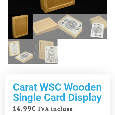
Carat WSC Wooden
Single Card Display
14.99
€
IVA inclusa