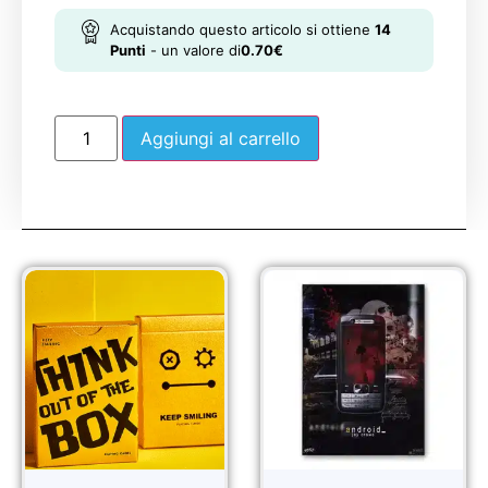
Acquistando questo articolo si ottiene
14
Punti
- un valore di
0.70
€
Aggiungi al carrello
Sale!
Sale!