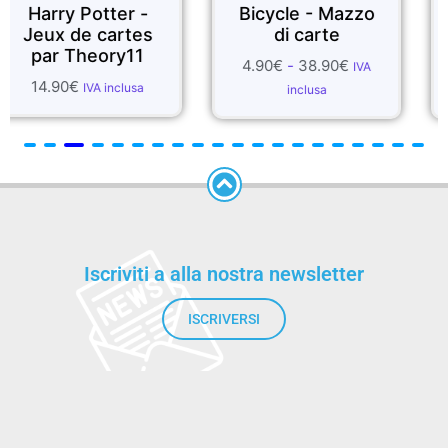
Potter -
Bicycle - Mazzo
FOULA
e cartes
di carte
SE
heory11
4.90
€
-
38.90
€
1.99
€
-
5
IVA
IVA inclusa
inclusa
incl
Iscriviti a alla nostra newsletter
ISCRIVERSI