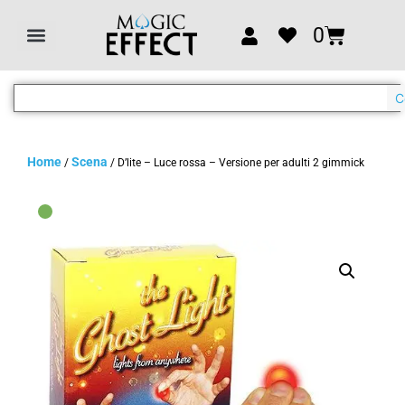
0
C
Home
Scena
/
/ D’lite – Luce rossa – Versione per adulti 2 gimmick