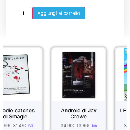
Aggiungi al carrello
Sale!
Sale!
tches
Android di Jay
LEPRECHAUN
ic
Crowe
RICHI
9
€
34.90
€
13.96
€
32.99
€
29.69
IVA
IVA