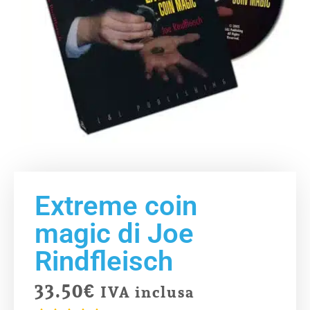
Extreme coin
magic di Joe
Rindfleisch
33.50
€
IVA inclusa