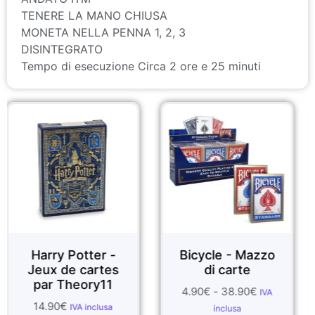
TENERE LA MANO CHIUSA
MONETA NELLA PENNA 1, 2, 3
DISINTEGRATO
Tempo di esecuzione Circa 2 ore e 25 minuti
y Potter -
Bicycle - Mazzo
FOUL
 de cartes
di carte
 Theory11
4.90
€
-
38.90
€
1.99
€
-
IVA
0
€
IVA inclusa
inclusa
i