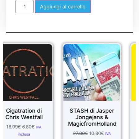
Aggiungi al carrello
Sale!
Sale!
ion di
STASH di Jasper
ULTIM
stfall
Jongejans &
PRINCES
MagicfromHolland
Vinny S
80
€
IVA
27.00
€
10.80
€
22.99
€
20.
IVA
sa