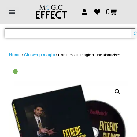
0
C
Home
Close-up magic
/
/ Extreme coin magic di Joe Rindfleisch