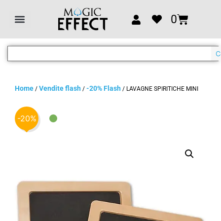
0
C
Home
Vendite flash
-20% Flash
/
/
/ LAVAGNE SPIRITICHE MINI
-20%