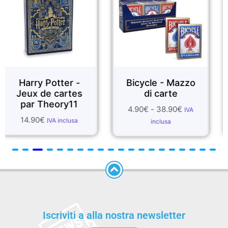
 Potter -
Bicycle - Mazzo
FOUL
de cartes
di carte
S
Theory11
4.90
€
-
38.90
€
1.99
€
-
IVA
€
IVA inclusa
inclusa
in
Iscriviti a alla nostra newsletter