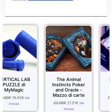
Sale!
Sale!
 LAB
The Animal
Impression
 di
Instincts Poker
Jason Yu
ic
and Oracle -
SansMin
Mazzo di carte
5
€
34.99
€
31.49
IVA
23.90
€
21.51
€
IVA
inclusa
inclusa