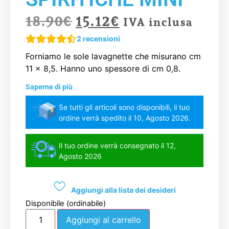
18.90
€
15.12
€
IVA inclusa
2
recensioni
Forniamo le sole lavagnette che misurano cm
11 x 8,5. Hanno uno spessore di cm 0,8.
Saperne di più
Se tutti gli articoli sono disponibili, il tuo
ordine verrà spedito il 10, Agosto 2026.
Il tuo ordine verrà consegnato il 12,
Agosto 2026
Aggiungi alla lista dei desideri
Disponibile (ordinabile)
Aggiungi al carrello