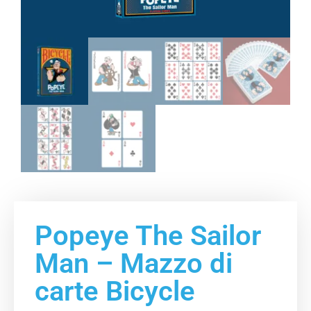
Popeye The Sailor
Man – Mazzo di
carte Bicycle