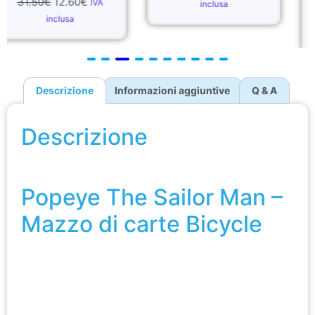
60
€
IVA
inclusa
59.99
€
53.9
inclusa
Descrizione
Informazioni aggiuntive
Q & A
Descrizione
Popeye The Sailor Man – Mazzo di carte Bicycle
Popeye The Sailor Man –
Mazzo di carte Bicycle