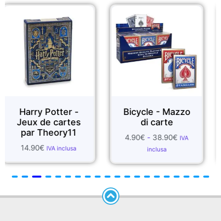
otter -
Bicycle - Mazzo
FOULAR
 cartes
di carte
SET
eory11
4.90
€
-
38.90
€
1.99
€
-
55.
IVA
VA inclusa
inclusa
inclus