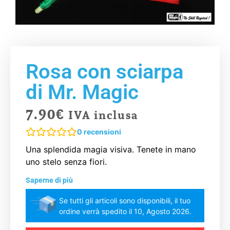
Rosa con sciarpa
di Mr. Magic
7.90
€
IVA inclusa
0
recensioni
Una splendida magia visiva. Tenete in mano
uno stelo senza fiori.
Saperne di più
Se tutti gli articoli sono disponibili, il tuo
ordine verrà spedito il 10, Agosto 2026.