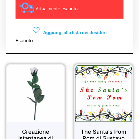
Attualmente esaurito
Aggiungi alla lista dei desideri
Esaurito
Sale!
Sale!
Creazione
The Santa's Pom
istantanea di
Pom di Gustavo