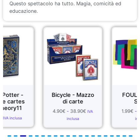
Questo spettacolo ha tutto. Magia, comicità ed
educazione.
Bicycle - Mazzo
FOULARDS DI
di carte
SETA
4.90
€
-
38.90
€
1.99
€
-
55.70
€
IVA
IVA
inclusa
inclusa