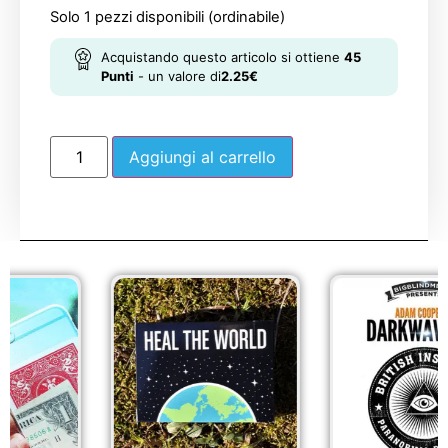
Solo 1 pezzi disponibili (ordinabile)
Acquistando questo articolo si ottiene
45
Punti
- un valore di
2.25
€
Aggiungi al carrello
Sale!
Sale!