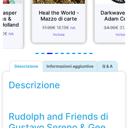
Heal the World -
Darkwave ESP di
Mazzo di carte
Adam Cooper
17.99
€
16.19
€
34.90
€
31.41
€
IVA
IVA
inclusa
inclusa
Descrizione
Informazioni aggiuntive
Q & A
Descrizione
Rudolph and Friends di Gustavo Sereno & Gee
Magic
Rudolph and Friends di
Gustavo Sereno & Gee