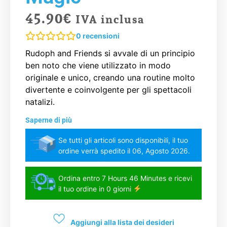
45.90
€
IVA inclusa
0
recensioni
Rudoph and Friends si avvale di un principio
ben noto che viene utilizzato in modo
originale e unico, creando una routine molto
divertente e coinvolgente per gli spettacoli
natalizi.
Saperne di più
Se tutti gli articoli sono disponibili, il tuo
ordine verrà spedito il 06, Agosto 2026.
Ordina entro 7 Hours 46 Minutes e ricevi
il tuo ordine in 0 giorni
Aggiungi alla lista dei desideri