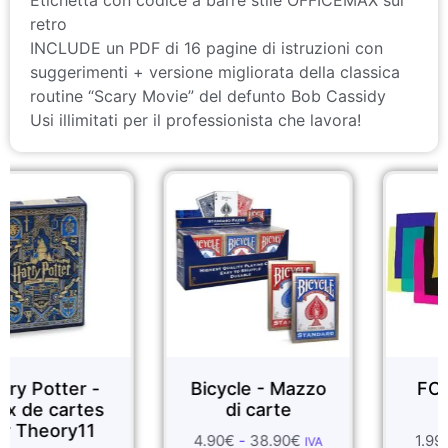
retro
INCLUDE un PDF di 16 pagine di istruzioni con
suggerimenti + versione migliorata della classica
routine “Scary Movie” del defunto Bob Cassidy
Usi illimitati per il professionista che lavora!
Bicycle - Mazzo
FOULARDS DI
s
di carte
SETA
4.90
€
-
38.90
€
1.99
€
-
55.70
€
IVA
IVA