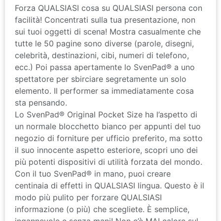
Forza QUALSIASI cosa su QUALSIASI persona con
facilità! Concentrati sulla tua presentazione, non
sui tuoi oggetti di scena! Mostra casualmente che
tutte le 50 pagine sono diverse (parole, disegni,
celebrità, destinazioni, cibi, numeri di telefono,
ecc.) Poi passa apertamente lo SvenPad® a uno
spettatore per sbirciare segretamente un solo
elemento. Il performer sa immediatamente cosa
sta pensando.
Lo SvenPad® Original Pocket Size ha l’aspetto di
un normale blocchetto bianco per appunti del tuo
negozio di forniture per ufficio preferito, ma sotto
il suo innocente aspetto esteriore, scopri uno dei
più potenti dispositivi di utilità forzata del mondo.
Con il tuo SvenPad® in mano, puoi creare
centinaia di effetti in QUALSIASI lingua. Questo è il
modo più pulito per forzare QUALSIASI
informazione (o più) che scegliete. È semplice,
ingannevole e senza mani! Non c’è MAI calore sul