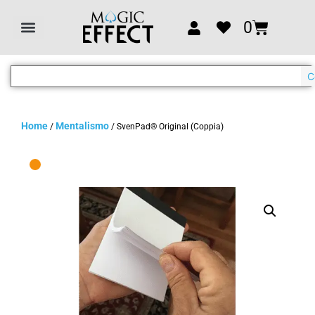
0
C
Home
Mentalismo
/
/ SvenPad® Original (Coppia)