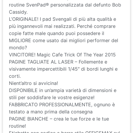
routine SvenPad® personalizzata dal defunto Bob
Cassidy.
L’ORIGINALE! I pad Svengali di più alta qualità e
più ingannevoli mai realizzati. Perché comprare
copie fatte male quando puoi possedere il
MIGLIORE come usato dai migliori performer del
mondo?
VINCITORE! Magic Cafe Trick Of The Year 2015
PAGINE TAGLIATE AL LASER – Follemente e
visivamente impercettibili 1/45″ di bordi lunghi e
corti.
Nient’altro si avvicina!
DISPONIBILE in un’ampia varietà di dimensioni e
stili per soddisfare le vostre esigenze!
FABBRICATO PROFESSIONALMENTE, ognuno è
testato a mano prima della consegna
PAGINE BIANCHE – crea le tue forze e le tue
routine!
Etichetta con codice a barre stile OFFICEMAX sul