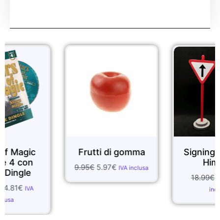
Sale!
Sale!
Frutti di gomma
Signing di Way &
Himitsu
9.95
€
5.97
€
IVA inclusa
18.99
€
7.60
€
IVA
inclusa