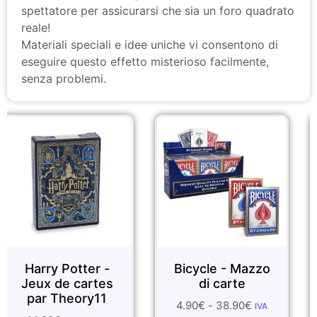
spettatore per assicurarsi che sia un foro quadrato
reale!
Materiali speciali e idee uniche vi consentono di
eseguire questo effetto misterioso facilmente,
senza problemi.
 Potter -
Bicycle - Mazzo
FOULA
de cartes
di carte
S
Theory11
4.90
€
-
38.90
€
1.99
€
-
5
IVA