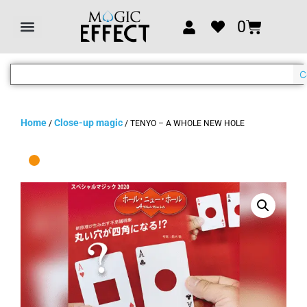
0
C
Home
Close-up magic
/
/ TENYO – A WHOLE NEW HOLE