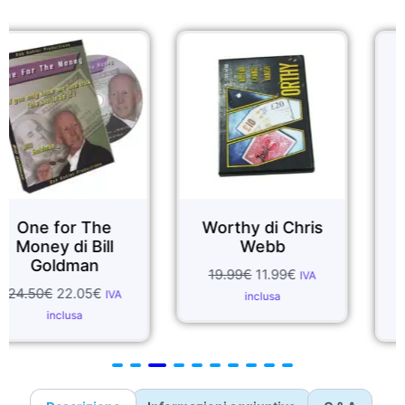
Sale!
Sale!
r The
Worthy di Chris
Sensi Ment
 Bill
Webb
Marc Sal
man
Richard 
19.99
€
11.99
€
IVA
.05
€
43.05
€
25.
IVA
inclusa
sa
inclusa