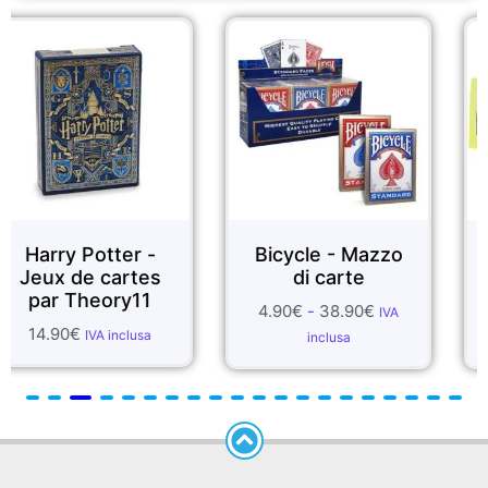
er -
Bicycle - Mazzo
FOULARDS 
rtes
di carte
SETA
y11
4.90
€
-
38.90
€
1.99
€
-
55.70
€
IVA
clusa
inclusa
inclusa