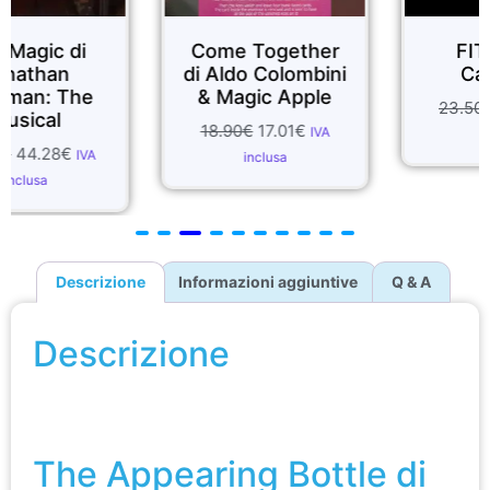
Come Together
FIT di Paul
di Aldo Colombini
Carnazzo
& Magic Apple
23.50
€
21.15
€
IVA
18.90
€
17.01
€
IVA
inclusa
inclusa
Descrizione
Informazioni aggiuntive
Q & A
Descrizione
The Appearing Bottle di George Iglesias & Twister
Magic
The Appearing Bottle di