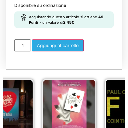
Disponibile su ordinazione
Acquistando questo articolo si ottiene
49
Punti
- un valore di
2.45
€
Aggiungi al carrello
Sale!
Sale!