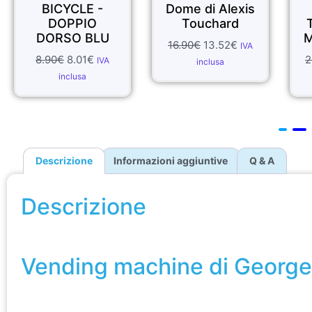
Dome di Alexis
Pyotr Ilyich
Touchard
Tchaikovsky -
Mazzo di carte
16.90
€
13.52
€
IVA
22.90
€
20.61
€
IVA
inclusa
inclusa
Descrizione
Informazioni aggiuntive
Q & A
Descrizione
Vending machine di George Iglesias & Twister Magic
Vending machine di George 