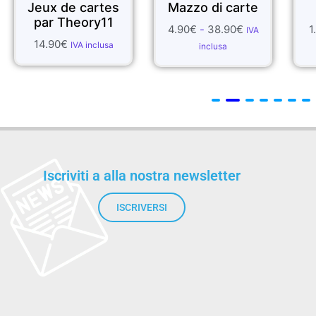
rtes
Mazzo di carte
SETA
y11
4.90
€
-
38.90
€
1.99
€
-
55.70
€
IVA
IVA
clusa
inclusa
inclusa
Iscriviti a alla nostra newsletter
ISCRIVERSI