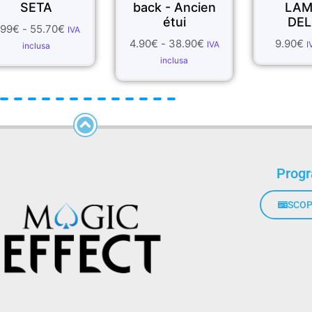
back - Ancien
LAMPO -
étui
DELUXE
4.90
€
-
38.90
€
9.90
€
IVA
IVA inclusa
inclusa
Prog
SCOP