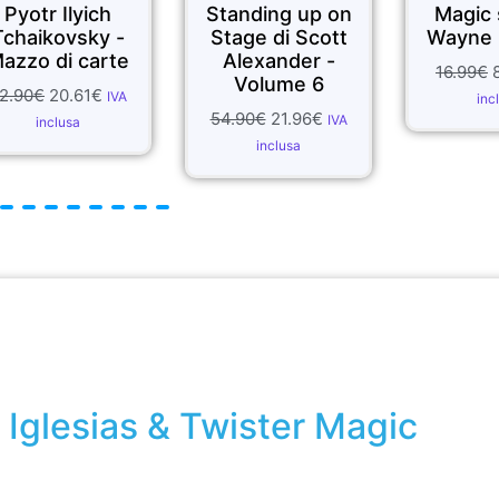
Standing up on
Magic spell di
R
Stage di Scott
Wayne Dobson
Alexander -
P
16.99
€
8.50
€
IVA
Volume 6
32.
inclusa
54.90
€
21.96
€
IVA
inclusa
Iglesias & Twister Magic