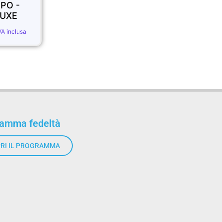
MAZZO
- Bicycle - Mini
4.99
€
INVISIBILE
4.90
€
IVA inclusa
11.90
€
IVA inclusa
ramma fedeltà
RI IL PROGRAMMA