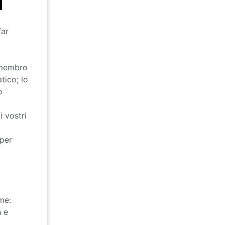
far
n membro
tico; lo
o
i vostri
 per
me:
h e