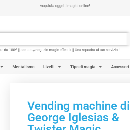
Acquista oggetti magici online!
ire da 100€ || contact@negozio-magic-effect.it || Una squadra al tuo servizio !
Mentalismo
Livelli
Tipo di magia
Accessori
Vending machine di
George Iglesias &
Twister Magic