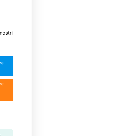
nostri
ine
ne
-