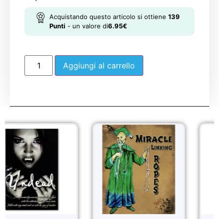
Acquistando questo articolo si ottiene
139
Punti
- un valore di
6.95
€
Aggiungi al carrello
Sale!
Sale!