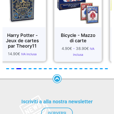
otter -
Bicycle - Mazzo
FOULAR
 cartes
di carte
SET
eory11
4.90
€
-
38.90
€
1.99
€
-
55
IVA
VA inclusa
inclusa
inclu
Iscriviti a alla nostra newsletter
ISCRIVERSI