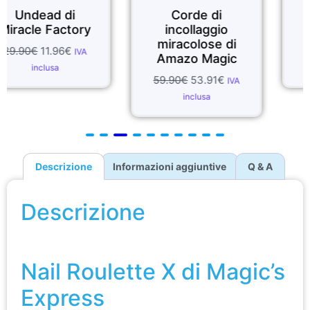
 di
Corde di
Secure dec
ctory
incollaggio
Joker Ma
miracolose di
6
€
32.50
€
19.50
IVA
Amazo Magic
inclusa
59.90
€
53.91
€
IVA
inclusa
Descrizione
Informazioni aggiuntive
Q & A
Descrizione
Nail Roulette X di Magic’s Express
Nail Roulette X di Magic’s
Express